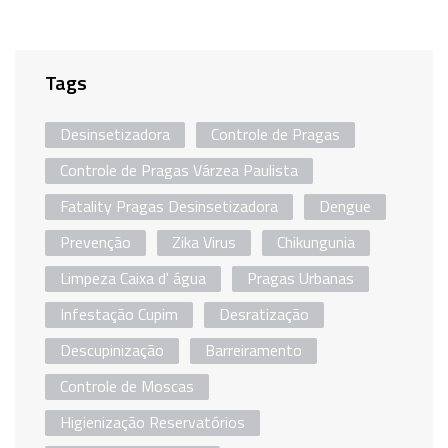
Tags
Desinsetizadora
Controle de Pragas
Controle de Pragas Várzea Paulista
Fatality Pragas Desinsetizadora
Dengue
Prevenção
Zika Virus
Chikungunia
Limpeza Caixa d' água
Pragas Urbanas
Infestação Cupim
Desratização
Descupinização
Barreiramento
Controle de Moscas
Higienização Reservatórios