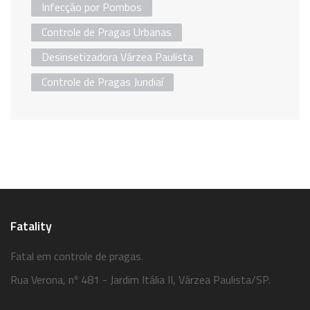
Infecção por Pombos
Controle de Pragas Urbanas
Desinsetizadora Várzea Paulista
Controle de Pragas Jundiaí
Fatality
Fatal em controle de pragas.
Rua Verona, nº 481 - Jardim Itália II, Várzea Paulista/SP.