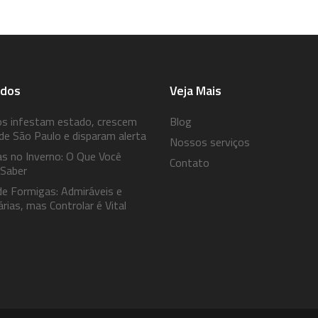
idos
Veja Mais
os infestam estado, crescem
Blog
de São Paulo e disparam alerta
Nossos serviços
s no Inverno: O Que Você
Contato
 Saber
 de Formigas: Admiráveis e
rias, mas Controlar é Vital