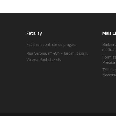
Fatality
Mais L
Fatal em controle de pragas.
Barbeir
na Gran
Rua Verona, nº 481 - Jardim Itália II,
Formiga
Várzea Paulista/SP.
Precisa
Trilhas
Necessá