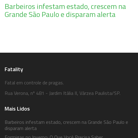
Barbeiros infestam estado, crescem na
Grande São Paulo e disparam alerta
Fatality
Fatal em controle de pragas.
Rua Verona, nº 481 - Jardim Itália II, Várzea Paulista/SP.
Mais Lidos
Barbeiros infestam estado, crescem na Grande São Paulo e
disparam alerta
Formigas no Inverno: O Que Você Precisa Saber